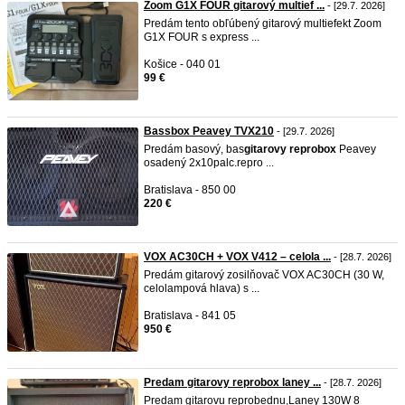
Zoom G1X FOUR gitarový multief ...
- [29.7. 2026]
Predám tento obľúbený gitarový multiefekt Zoom
G1X FOUR s express ...
Košice - 040 01
99 €
Bassbox Peavey TVX210
- [29.7. 2026]
Predám basový, bas
gitarovy
reprobox
Peavey
osadený 2x10palc.repro ...
Bratislava - 850 00
220 €
VOX AC30CH + VOX V412 – celola ...
- [28.7. 2026]
Predám gitarový zosilňovač VOX AC30CH (30 W,
celolampová hlava) s ...
Bratislava - 841 05
950 €
Predam gitarovy reprobox laney ...
- [28.7. 2026]
Predam gitarovu reprobednu,Laney 130W 8