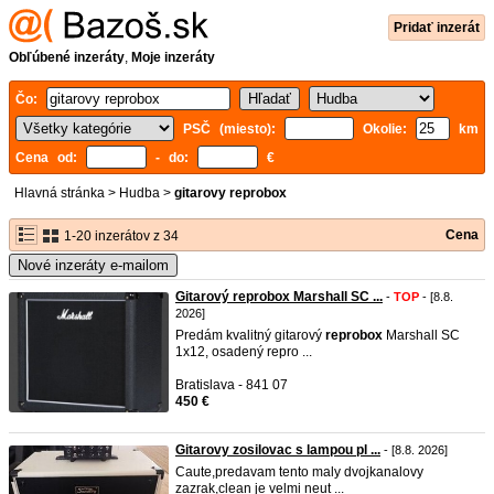
Pridať inzerát
Obľúbené inzeráty
,
Moje inzeráty
Čo:
PSČ (miesto):
Okolie:
km
Cena od:
- do:
€
Hlavná stránka
>
Hudba
>
gitarovy reprobox
Cena
1-20 inzerátov z 34
Nové inzeráty e-mailom
Gitarový reprobox Marshall SC ...
-
TOP
- [8.8.
2026]
Predám kvalitný gitarový
reprobox
Marshall SC
1x12, osadený repro ...
Bratislava - 841 07
450 €
Gitarovy zosilovac s lampou pl ...
- [8.8. 2026]
Caute,predavam tento maly dvojkanalovy
zazrak,clean je velmi neut ...