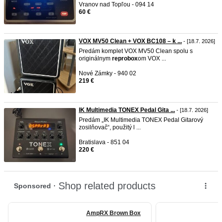
Vranov nad Topľou - 094 14
60 €
VOX MV50 Clean + VOX BC108 – k ...
- [18.7. 2026]
Predám komplet VOX MV50 Clean spolu s
originálnym
reprobox
om VOX ...
Nové Zámky - 940 02
219 €
IK Multimedia TONEX Pedal Gita ...
- [18.7. 2026]
Predám „IK Multimedia TONEX Pedal Gitarový
zosilňovač“, použitý l ...
Bratislava - 851 04
220 €