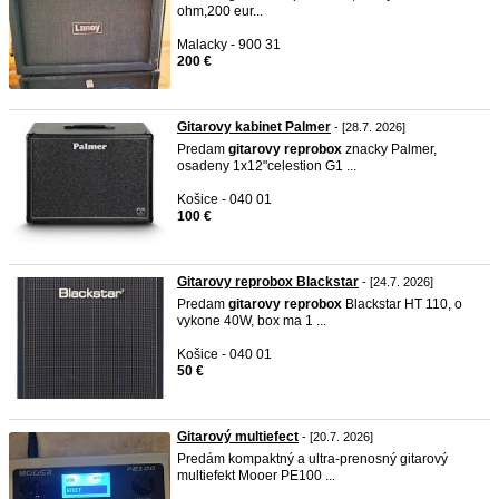
ohm,200 eur...
Malacky - 900 31
200 €
Gitarovy kabinet Palmer
- [28.7. 2026]
Predam
gitarovy
reprobox
znacky Palmer,
osadeny 1x12"celestion G1 ...
Košice - 040 01
100 €
Gitarovy reprobox Blackstar
- [24.7. 2026]
Predam
gitarovy
reprobox
Blackstar HT 110, o
vykone 40W, box ma 1 ...
Košice - 040 01
50 €
Gitarový multiefect
- [20.7. 2026]
Predám kompaktný a ultra-prenosný gitarový
multiefekt Mooer PE100 ...