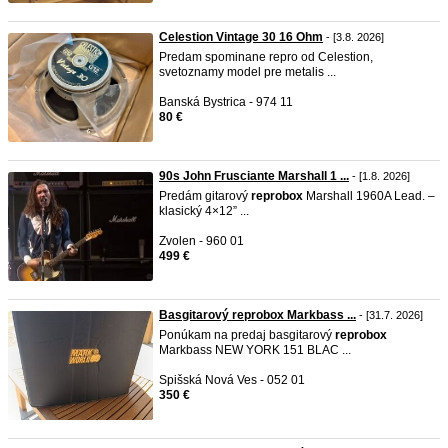
Celestion Vintage 30 16 Ohm
- [3.8. 2026]
Predam spominane repro od Celestion,
svetoznamy model pre metalis ...
Banská Bystrica - 974 11
80 €
90s John Frusciante Marshall 1 ...
- [1.8. 2026]
Predám gitarový
reprobox
Marshall 1960A Lead. –
klasický 4×12” ...
Zvolen - 960 01
499 €
Basgitarový reprobox Markbass ...
- [31.7. 2026]
Ponúkam na predaj basgitarový
reprobox
Markbass NEW YORK 151 BLAC ...
Spišská Nová Ves - 052 01
350 €