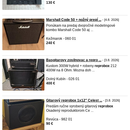
130 €
Marshall Code 50 + nožný prepí ...
- [4.8. 2026]
Ponúkam na predaj dvojročné modelingové
kombo Marshall Code 50 aj ...
Kežmarok - 060 01
240 €
Basgitarovy zosilnovac a repro ...
- [3.8. 2026]
Kustom 300W hybrid + robeny
reprobox
212
400W na 8 Ohm. Mozna doh ...
Dolný Kubín - 026 01
400 €
Gitarový reprobox 1x12″ Celest ...
- [3.8. 2026]
Predám ručne vyrobený gitarový
reprobox
Osadený reproduktorom Ce ...
Revúca - 982 01
90 €