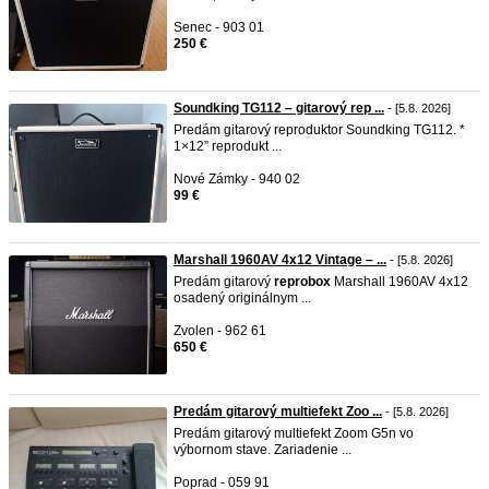
Senec - 903 01
250 €
Soundking TG112 – gitarový rep ...
- [5.8. 2026]
Predám gitarový reproduktor Soundking TG112. *
1×12” reprodukt ...
Nové Zámky - 940 02
99 €
Marshall 1960AV 4x12 Vintage – ...
- [5.8. 2026]
Predám gitarový
reprobox
Marshall 1960AV 4x12
osadený originálnym ...
Zvolen - 962 61
650 €
Predám gitarový multiefekt Zoo ...
- [5.8. 2026]
Predám gitarový multiefekt Zoom G5n vo
výbornom stave. Zariadenie ...
Poprad - 059 91