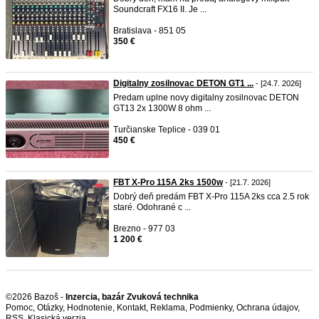
Soundcraft FX16 II. Je ...
Bratislava - 851 05
350 €
Digitalny zosilnovac DETON GT1 ...
- [24.7. 2026]
Predam uplne novy digitalny zosilnovac DETON
GT13 2x 1300W 8 ohm ...
Turčianske Teplice - 039 01
450 €
FBT X-Pro 115A 2ks 1500w
- [21.7. 2026]
Dobrý deň predám FBT X-Pro 115A 2ks cca 2.5 rok
staré. Odohrané c ...
Brezno - 977 03
1 200 €
©2026 Bazoš -
Inzercia, bazár Zvuková technika
Pomoc
,
Otázky
,
Hodnotenie
,
Kontakt
,
Reklama
,
Podmienky
,
Ochrana údajov
,
RSS
,