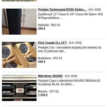
Predam Turbosound iP300 Aktívn ...
- [3.8. 2026]
Zosilňovač: LF: Class-D, HF: Class-AB Výkon: 600
W Reproduktory ...
Malacky - 901 01
350 €
Kick / kopak (2 x 15")
- [3.8. 2026]
Predam 2 ks - neosadene kopaky (len bedne) na
dva 15 palcove repr ...
Bratislava - 831 01
350 €
Mikrofony SHURE
- [3.8. 2026]
Predam Case s mikrofonmi SHURE OBSAHUJE
4x prijmac BLX4, 2x mikro ...
Brezno - 977 01
1 250 €