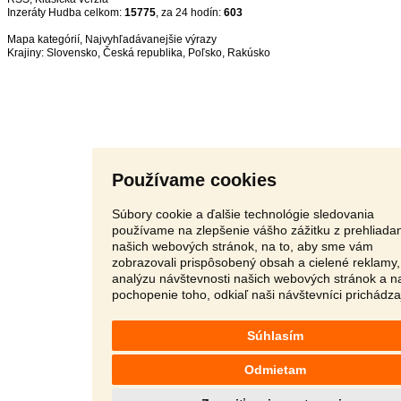
Inzeráty Hudba celkom:
15775
, za 24 hodín:
603
Mapa kategórií
,
Najvyhľadávanejšie výrazy
Krajiny:
Slovensko
,
Česká republika
,
Poľsko
,
Rakúsko
Používame cookies
Súbory cookie a ďalšie technológie sledovania
používame na zlepšenie vášho zážitku z prehliada
našich webových stránok, na to, aby sme vám
zobrazovali prispôsobený obsah a cielené reklamy,
analýzu návštevnosti našich webových stránok a n
pochopenie toho, odkiaľ naši návštevníci prichádza
Súhlasím
Odmietam