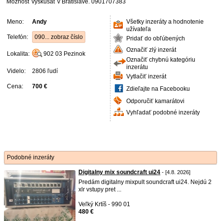
Možnosť vyskúšať v Bratislave. 0901707383
Meno:
Andy
Všetky inzeráty a hodnotenie
užívateľa
Telefón:
090... zobraz číslo
Pridať do obľúbených
Označiť zlý inzerát
Lokalita:
902 03
Pezinok
Označiť chybnú kategóriu
inzerátu
Videlo:
2806 ľudí
Vytlačiť inzerát
Cena:
700 €
Zdieľajte na Facebooku
Odporučiť kamarátovi
Vyhľadať podobné inzeráty
Podobné inzeráty
Digitalny mix soundcraft ui24
- [4.8. 2026]
Predám digitalny mixpult soundcraft ui24. Nejdú 2
xlr vstupy pret ...
Veľký Krtíš - 990 01
480 €