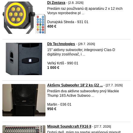
Dj Zostava
- [2.8. 2026]
Predám raz použivanú dj aparatúru 2 x 12 inch
Vonyx reprobedne pl ...
Dunajská Streda - 931 01
400 €
Db Technologies
- [28.7. 2026]
15" aktívny subwoofer, integrovaný Clas-D
digitálny zosilňovač, i ...
Veľký Krtíš - 990 01
1 000 €
Aktívny Subwoofer 18’ 2 ks (22 ...
- [27.7. 2026]
Predám dva aktívne subwoofery prvý Mackie
Thump 18S Active Subwoo ...
Martin - 036 01
950 €
Mixpult Soundcraft FX16 II
- [27.7. 2026]
Dobrý deň, mám na predaj analógový mixpult