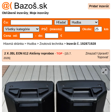
Pridať inzerát
Obľúbené inzeráty
,
Moje inzeráty
Čo:
PSČ (miesto):
Okolie:
km
Cena od:
- do:
€
Hlavná stránka
>
Hudba
>
Zvuková technika
>
Inzerát č. 192871928
2 X JBL EON 612 Aktívny reprobox
Zmazať/ Upraviť/
-
TOP
- [15.7.
Topovať
2026]