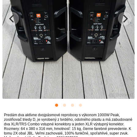
Predám dva aktívne dvojpásmové reproboxy s výkonom 1000W Peak,
zosilňovač triedy D, je vyrobený z tvrdého, odolného plastu a má zabudované
dva XLR/TRS Combo vstupné konektory a jeden XLR výstupný konektor.
Rozmery: 64 x 380 x 316 mm, hmotnosť: 15 kg, čierne farebné prevedenie. K
tomu 2X obal JBL. Veľmi zachovalé, 100% funkčné, spoľahlivé, super zvuk.