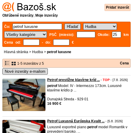
Pridať inzerát
Obľúbené inzeráty
,
Moje inzeráty
Čo:
PSČ (miesto):
Okolie:
km
Cena od:
- do:
€
Hlavná stránka
>
Hudba
>
petrof luxusne
Cena
1-5 inzerátov z 5
Nové inzeráty e-mailom
Petrof prestížne klavírne kríd ...
-
TOP
- [7.8. 2026]
petrof
Model: IV - Intermezzo 173cm. Luxusné
klavírne krídlo p ...
Dunajská Streda - 929 01
16 900 €
Petrof Luxusná Európska Kvalit ...
- [5.8. 2026]
Luxusné exportné piano
petrof
model Romantik v
prevedení baroko. ...