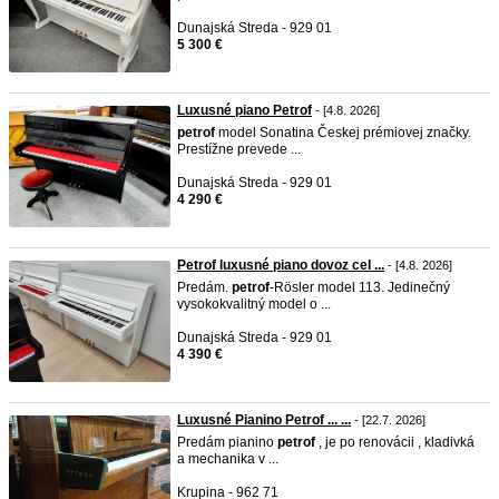
Dunajská Streda - 929 01
5 300 €
Luxusné piano Petrof
- [4.8. 2026]
petrof
model Sonatina Českej prémiovej značky.
Prestížne prevede ...
Dunajská Streda - 929 01
4 290 €
Petrof luxusné piano dovoz cel ...
- [4.8. 2026]
Predám.
petrof
-Rösler model 113. Jedinečný
vysokokvalitný model o ...
Dunajská Streda - 929 01
4 390 €
Luxusné Pianino Petrof ... ...
- [22.7. 2026]
Predám pianino
petrof
, je po renovácii , kladivká
a mechanika v ...
Krupina - 962 71