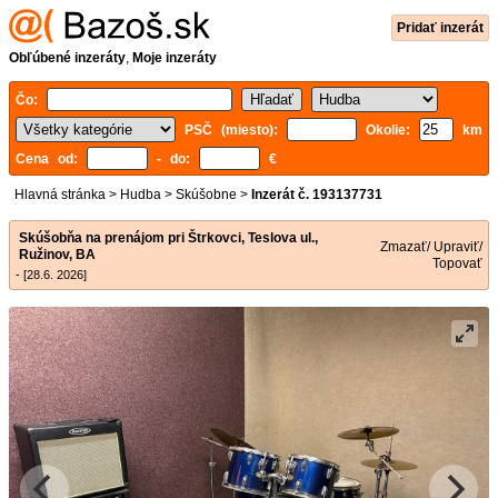
Pridať inzerát
Obľúbené inzeráty
,
Moje inzeráty
Čo:
PSČ (miesto):
Okolie:
km
Cena od:
- do:
€
Hlavná stránka
>
Hudba
>
Skúšobne
>
Inzerát č. 193137731
Skúšobňa na prenájom pri Štrkovci, Teslova ul.,
Zmazať/ Upraviť/
Ružinov, BA
Topovať
- [28.6. 2026]