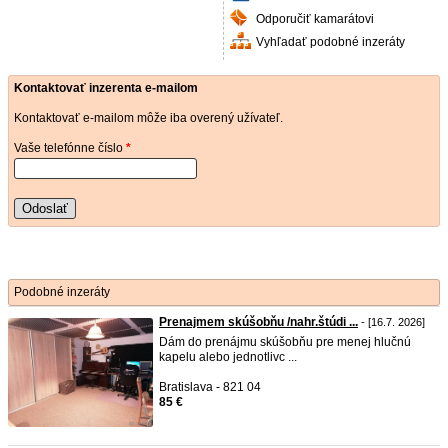
Odporučiť kamarátovi
Vyhľadať podobné inzeráty
Kontaktovať inzerenta e-mailom
Kontaktovať e-mailom môže iba overený užívateľ.
Vaše telefónne číslo
*
Odoslať
Podobné inzeráty
Prenajmem skúšobňu /nahr.štúdi ...
- [16.7. 2026]
Dám do prenájmu skúšobňu pre menej hlučnú
kapelu alebo jednotlivc ...
Bratislava - 821 04
85 €