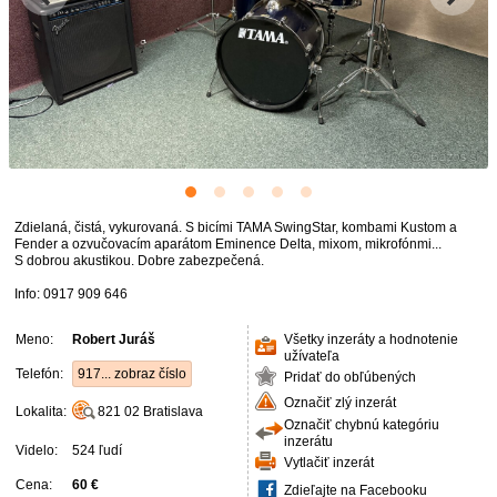
Zdielaná, čistá, vykurovaná. S bicími TAMA SwingStar, kombami Kustom a
Fender a ozvučovacím aparátom Eminence Delta, mixom, mikrofónmi...
S dobrou akustikou. Dobre zabezpečená.
Info: 0917 909 646
Meno:
Robert Juráš
Všetky inzeráty a hodnotenie
užívateľa
Telefón:
917... zobraz číslo
Pridať do obľúbených
Označiť zlý inzerát
Lokalita:
821 02
Bratislava
Označiť chybnú kategóriu
inzerátu
Videlo:
524 ľudí
Vytlačiť inzerát
Cena:
60 €
Zdieľajte na Facebooku