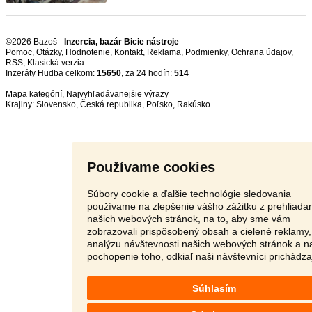
©2026 Bazoš -
Inzercia, bazár Bicie nástroje
Pomoc
,
Otázky
,
Hodnotenie
,
Kontakt
,
Reklama
,
Podmienky
,
Ochrana údajov
,
RSS
,
Inzeráty Hudba celkom:
15650
, za 24 hodín:
514
Mapa kategórií
,
Najvyhľadávanejšie výrazy
Krajiny:
Slovensko
,
Česká republika
,
Poľsko
,
Rakúsko
Používame cookies
Súbory cookie a ďalšie technológie sledovania
používame na zlepšenie vášho zážitku z prehliada
našich webových stránok, na to, aby sme vám
zobrazovali prispôsobený obsah a cielené reklamy,
analýzu návštevnosti našich webových stránok a n
pochopenie toho, odkiaľ naši návštevníci prichádza
Súhlasím