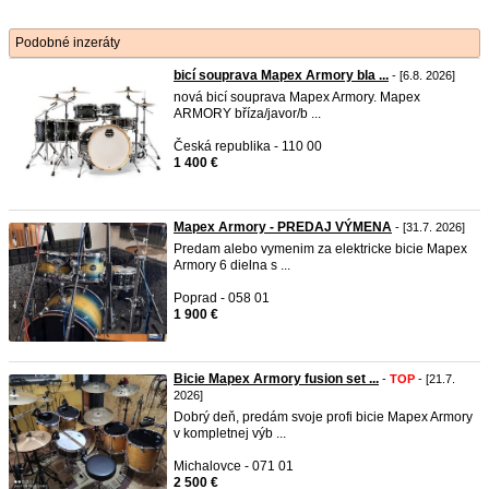
Podobné inzeráty
bicí souprava Mapex Armory bla ...
- [6.8. 2026]
nová bicí souprava Mapex Armory. Mapex
ARMORY bříza/javor/b ...
Česká republika - 110 00
1 400 €
Mapex Armory - PREDAJ VÝMENA
- [31.7. 2026]
Predam alebo vymenim za elektricke bicie Mapex
Armory 6 dielna s ...
Poprad - 058 01
1 900 €
Bicie Mapex Armory fusion set ...
-
TOP
- [21.7.
2026]
Dobrý deň, predám svoje profi bicie Mapex Armory
v kompletnej výb ...
Michalovce - 071 01
2 500 €