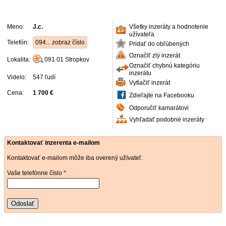
Meno:
J.c.
Všetky inzeráty a hodnotenie
užívateľa
Telefón:
094... zobraz číslo
Pridať do obľúbených
Označiť zlý inzerát
Lokalita:
091 01
Stropkov
Označiť chybnú kategóriu
inzerátu
Videlo:
547 ľudí
Vytlačiť inzerát
Cena:
1 700 €
Zdieľajte na Facebooku
Odporučiť kamarátovi
Vyhľadať podobné inzeráty
Kontaktovať inzerenta e-mailom
Kontaktovať e-mailom môže iba overený užívateľ.
Vaše telefónne číslo
*
Odoslať