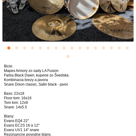
Bicie:
Mapex Armory zo sady LA Fusion
Farba Black Dawn, kupene zo Švedska.
Kombinacia brezy a javora
Snare Dixon classic, Satin black - javor
Bass: 22x18
Floor tom: 16x16
Tom tom: 12x9
Snare: 14x5.5
Blany:
Evans EQ4 22"
Evans EC2S 16 a 12"
Evans UV1 14" snare
Rezonancne povodne blany.