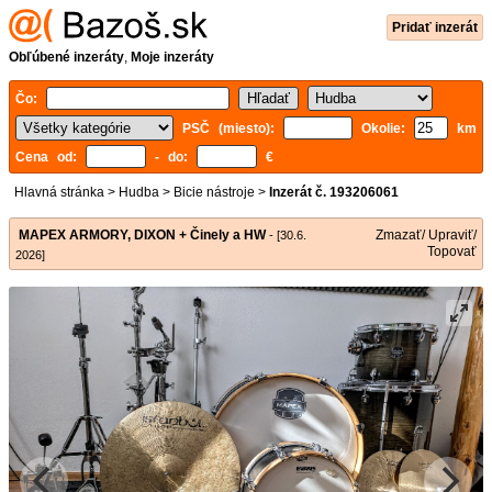
Pridať inzerát
Obľúbené inzeráty
,
Moje inzeráty
Čo:
PSČ (miesto):
Okolie:
km
Cena od:
- do:
€
Hlavná stránka
>
Hudba
>
Bicie nástroje
>
Inzerát č. 193206061
MAPEX ARMORY, DIXON + Činely a HW
Zmazať/ Upraviť/
- [30.6.
Topovať
2026]