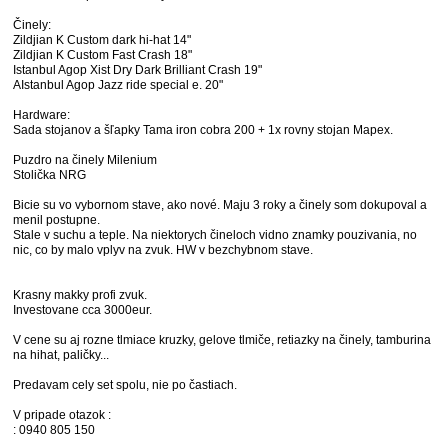
Činely:
Zildjian K Custom dark hi-hat 14"
Zildjian K Custom Fast Crash 18"
Istanbul Agop Xist Dry Dark Brilliant Crash 19"
AIstanbul Agop Jazz ride special e. 20"
Hardware:
Sada stojanov a šľapky Tama iron cobra 200 + 1x rovny stojan Mapex.
Puzdro na činely Milenium
Stolička NRG
Bicie su vo vybornom stave, ako nové. Maju 3 roky a činely som dokupoval a
menil postupne.
Stale v suchu a teple. Na niektorych čineloch vidno znamky pouzivania, no
nic, co by malo vplyv na zvuk. HW v bezchybnom stave.
Krasny makky profi zvuk.
Investovane cca 3000eur.
V cene su aj rozne tlmiace kruzky, gelove tlmiče, retiazky na činely, tamburina
na hihat, paličky...
Predavam cely set spolu, nie po častiach.
V pripade otazok :
: 0940 805 150