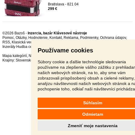
Bratislava - 821 04
299 €
©2026 Bazoš -
Inzercia, bazár Klávesové nástroje
Pomoc
,
Otázky
,
Hodnotenie
,
Kontakt
,
Reklama
,
Podmienky
,
Ochrana údajov
,
RSS
,
Inzeráty Hudba celkom:
15901
, za 24 hodín:
582
Používame cookies
Mapa kategórií
,
Najvyhľadávanejšie výrazy
Krajiny:
Slovensko
,
Česká republika
,
Poľsko
,
Rakúsko
Súbory cookie a ďalšie technológie sledovania
používame na zlepšenie vášho zážitku z prehliada
našich webových stránok, na to, aby sme vám
zobrazovali prispôsobený obsah a cielené reklamy,
analýzu návštevnosti našich webových stránok a n
pochopenie toho, odkiaľ naši návštevníci prichádza
Súhlasím
Odmietam
Zmeniť moje nastavenia