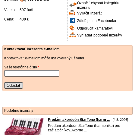
Označiť chybnú kategóriu
inzerátu
Videlo:
597 ľudí
Vytlačiť inzerát
Cena:
430 €
Zdieľajte na Facebooku
Odporučiť kamarátovi
Vyhľadať podobné inzeráty
Kontaktovať inzerenta e-mailom
Kontaktovať e-mailom môže iba overený užívateľ.
Vaše telefónne číslo
*
Odoslať
Podobné inzeráty
Predám akordeón StarTone (harm ...
- [4.8. 2026]
Predám akordeón StarTone (harmoniku) pre
začiatočníkov. Akorde ...