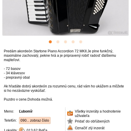
Predám akordeón Startone Piano Accordion 72 MKII.Je plne funkčný,
maximálne zachovalý, pekne hrá a je pripravený robiť radosť ďalšiemu
majiteľovi.
- 72 basov
- 34 klávesov
- prepravný obal
Ak hľadáte dobrý akordeón za rozumnú cenu, rád vám ho ukážem a môžete
si ho nezáväzne vyskúšať.
Puzdro v cene.Dohoda možná.
Meno:
Ľubomír
Všetky inzeráty a hodnotenie
užívateľa
Telefón:
090... zobraz číslo
Pridať do obľúbených
Označiť zlý inzerát
Lokalita:
013 62
Bytča