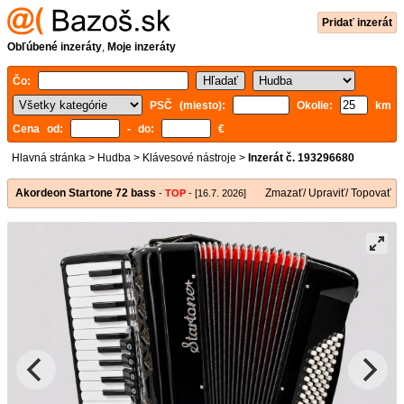
Pridať inzerát
Obľúbené inzeráty
,
Moje inzeráty
Čo:
PSČ (miesto):
Okolie:
km
Cena od:
- do:
€
Hlavná stránka
>
Hudba
>
Klávesové nástroje
>
Inzerát č. 193296680
Akordeon Startone 72 bass
Zmazať/ Upraviť/ Topovať
-
TOP
- [16.7. 2026]