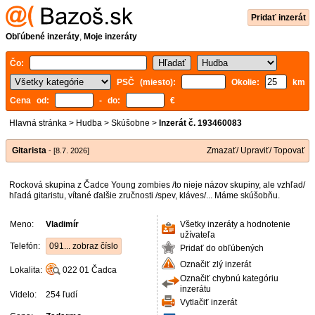
Pridať inzerát
Obľúbené inzeráty
,
Moje inzeráty
Čo:
PSČ (miesto):
Okolie:
km
Cena od:
- do:
€
Hlavná stránka
>
Hudba
>
Skúšobne
>
Inzerát č. 193460083
Gitarista
Zmazať/ Upraviť/ Topovať
- [8.7. 2026]
Rocková skupina z Čadce Young zombies /to nieje názov skupiny, ale vzhľad/
hľadá gitaristu, vítané ďalšie zručnosti /spev, kláves/... Máme skúšobňu.
Meno:
Vladimír
Všetky inzeráty a hodnotenie
užívateľa
Telefón:
091... zobraz číslo
Pridať do obľúbených
Označiť zlý inzerát
Lokalita:
022 01
Čadca
Označiť chybnú kategóriu
inzerátu
Videlo:
254 ľudí
Vytlačiť inzerát