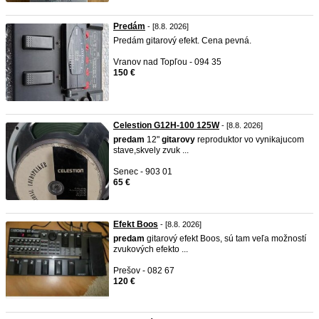
Predám
- [8.8. 2026]
Predám gitarový efekt. Cena pevná.
Vranov nad Topľou - 094 35
150 €
Celestion G12H-100 125W
- [8.8. 2026]
predam
12"
gitarovy
reproduktor vo vynikajucom
stave,skvely zvuk ...
Senec - 903 01
65 €
Efekt Boos
- [8.8. 2026]
predam
gitarový efekt Boos, sú tam veľa možností
zvukových efekto ...
Prešov - 082 67
120 €