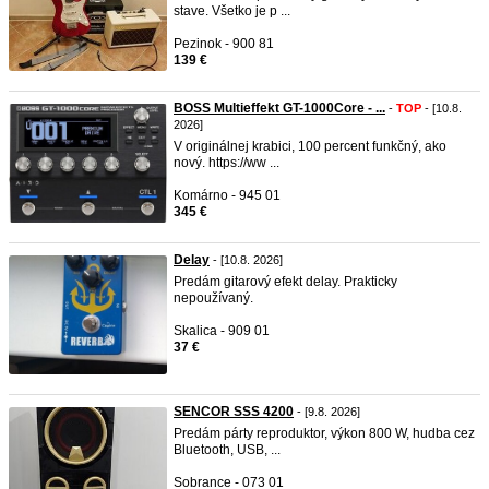
stave. Všetko je p ...
Pezinok - 900 81
139 €
BOSS Multieffekt GT-1000Core - ...
-
TOP
- [10.8.
2026]
V originálnej krabici, 100 percent funkčný, ako
nový. https://ww ...
Komárno - 945 01
345 €
Delay
- [10.8. 2026]
Predám gitarový efekt delay. Prakticky
nepoužívaný.
Skalica - 909 01
37 €
SENCOR SSS 4200
- [9.8. 2026]
Predám párty reproduktor, výkon 800 W, hudba cez
Bluetooth, USB, ...
Sobrance - 073 01