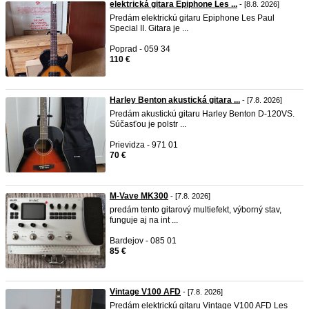
elektrická gitara Epiphone Les ...
- [8.8. 2026]
Predám elektrickú gitaru Epiphone Les Paul
Special II. Gitara je ...
Poprad - 059 34
110 €
Harley Benton akustická gitara ...
- [7.8. 2026]
Predám akustickú gitaru Harley Benton D-120VS.
Súčasťou je polstr ...
Prievidza - 971 01
70 €
M-Vave MK300
- [7.8. 2026]
predám tento gitarový multiefekt, výborný stav,
funguje aj na int ...
Bardejov - 085 01
85 €
Vintage V100 AFD
- [7.8. 2026]
Predám elektrickú gitaru Vintage V100 AFD Les