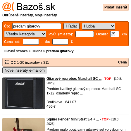
Pridať inzerát
Obľúbené inzeráty
,
Moje inzeráty
Čo:
PSČ (miesto):
Okolie:
km
Cena od:
- do:
€
Hlavná stránka
>
Hudba
>
predam gitarovy
Cena
1-20 inzerátov z 311
Nové inzeráty e-mailom
Gitarový reprobox Marshall SC ...
-
TOP
- [10.8.
2026]
Predám kvalitný gitarový reprobox Marshall SC
1x12, osadený repro ...
Bratislava - 841 07
450 €
Squier Fender Mini Strat 3/4 + ...
-
TOP
- [10.8.
2026]
Predám málo používaný gitarový set vo výbornom