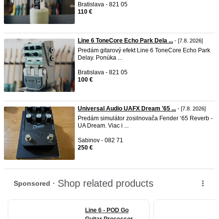
Bratislava - 821 05
110 €
Line 6 ToneCore Echo Park Dela ...
- [7.8. 2026]
Predám gitarový efekt Line 6 ToneCore Echo Park
Delay. Ponúka ...
Bratislava - 821 05
100 €
Universal Audio UAFX Dream '65 ...
- [7.8. 2026]
Predám simulátor zosilnovača Fender ‘65 Reverb -
UA Dream. Viac i ...
Sabinov - 082 71
250 €