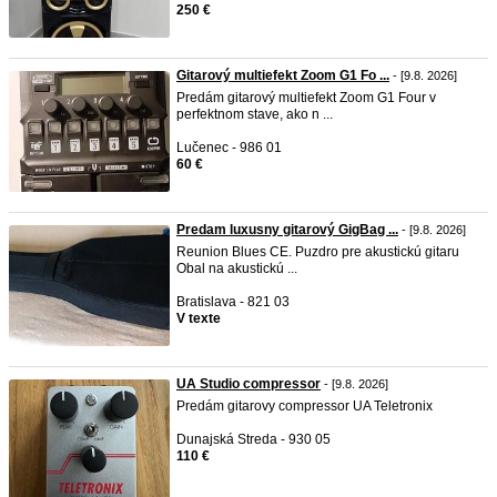
250 €
Gitarový multiefekt Zoom G1 Fo ...
- [9.8. 2026]
Predám gitarový multiefekt Zoom G1 Four v
perfektnom stave, ako n ...
Lučenec - 986 01
60 €
Predam luxusny gitarový GigBag ...
- [9.8. 2026]
Reunion Blues CE. Puzdro pre akustickú gitaru
Obal na akustickú ...
Bratislava - 821 03
V texte
UA Studio compressor
- [9.8. 2026]
Predám gitarovy compressor UA Teletronix
Dunajská Streda - 930 05
110 €