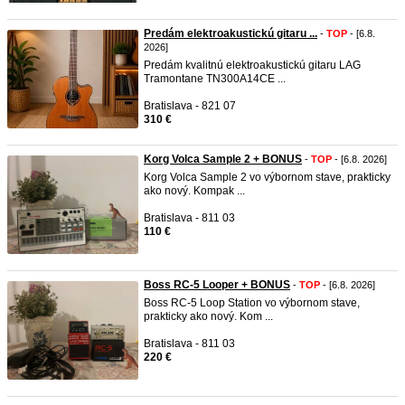
Predám elektroakustickú gitaru ...
-
TOP
- [6.8.
2026]
Predám kvalitnú elektroakustickú gitaru LAG
Tramontane TN300A14CE ...
Bratislava - 821 07
310 €
Korg Volca Sample 2 + BONUS
-
TOP
- [6.8. 2026]
Korg Volca Sample 2 vo výbornom stave, prakticky
ako nový. Kompak ...
Bratislava - 811 03
110 €
Boss RC-5 Looper + BONUS
-
TOP
- [6.8. 2026]
Boss RC-5 Loop Station vo výbornom stave,
prakticky ako nový. Kom ...
Bratislava - 811 03
220 €