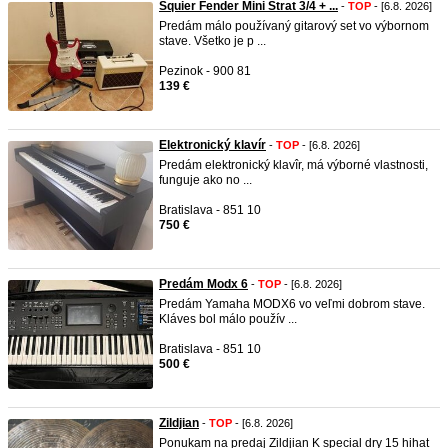
Squier Fender Mini Strat 3/4 + ...
-
TOP
- [6.8. 2026]
Predám málo používaný gitarový set vo výbornom
stave. Všetko je p ...
Pezinok - 900 81
139 €
Elektronický klavír
-
TOP
- [6.8. 2026]
Predám elektronický klavîr, má výborné vlastnosti,
funguje ako no ...
Bratislava - 851 10
750 €
Predám Modx 6
-
TOP
- [6.8. 2026]
Predám Yamaha MODX6 vo veľmi dobrom stave.
Kláves bol málo použív ...
Bratislava - 851 10
500 €
Zildjian
-
TOP
- [6.8. 2026]
Ponukam na predaj Zildjian K special dry 15 hihat