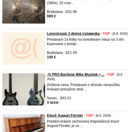
(390e), 20 cras ...
Bratislava - 831 06
900 €
Lovestream 3 dnova vstupenka
-
TOP
- [6.8. 2026]
Predavam 2x listky na lovestream vstup na 3 dni.
Kupovane v predp ...
Bratislava - 821 09
100 €
-% PRS Baritone Mike Mushok + ...
-
TOP
- [6.8.
2026]
Znížená cena. Predávam z dôvodu nevyužitia.
Hrávam prevažne strat ...
Senec - 903 01
V texte
Klavír August Förster
-
TOP
- [6.8. 2026]
Predám krásny zachovaný trojpedálový klavír
August Förster, je vo ...