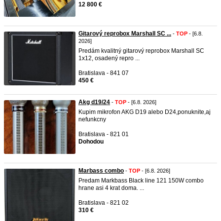
12 800 €
Gitarový reprobox Marshall SC ...
-
TOP
- [6.8.
2026]
Predám kvalitný gitarový reprobox Marshall SC
1x12, osadený repro ...
Bratislava - 841 07
450 €
Akg d19/24
-
TOP
- [6.8. 2026]
Kupim mikrofon AKG D19 alebo D24,ponuknite,aj
nefunkcny
Bratislava - 821 01
Dohodou
Marbass combo
-
TOP
- [6.8. 2026]
Predam Markbass Black line 121 150W combo
hrane asi 4 krat doma. ...
Bratislava - 821 02
310 €