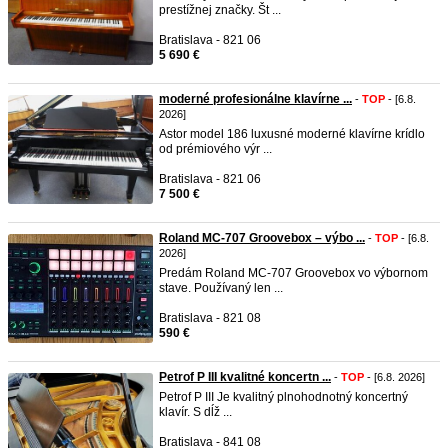
prestížnej značky. Št ...
Bratislava - 821 06
5 690 €
moderné profesionálne klavírne ...
-
TOP
- [6.8.
2026]
Astor model 186 luxusné moderné klavírne krídlo
od prémiového výr ...
Bratislava - 821 06
7 500 €
Roland MC-707 Groovebox – výbo ...
-
TOP
- [6.8.
2026]
Predám Roland MC-707 Groovebox vo výbornom
stave. Používaný len ...
Bratislava - 821 08
590 €
Petrof P III kvalitné koncertn ...
-
TOP
- [6.8. 2026]
Petrof P III Je kvalitný plnohodnotný koncertný
klavír. S dĺž ...
Bratislava - 841 08