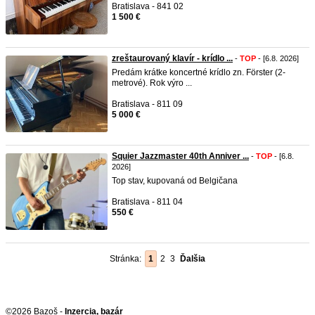
Bratislava - 841 02
1 500 €
zreštaurovaný klavír - krídlo ...
-
TOP
- [6.8. 2026]
Predám krátke koncertné krídlo zn. Förster (2-
metrové). Rok výro ...
Bratislava - 811 09
5 000 €
Squier Jazzmaster 40th Anniver ...
-
TOP
- [6.8.
2026]
Top stav, kupovaná od Belgičana
Bratislava - 811 04
550 €
Stránka:
1
2
3
Ďalšia
©2026 Bazoš -
Inzercia, bazár