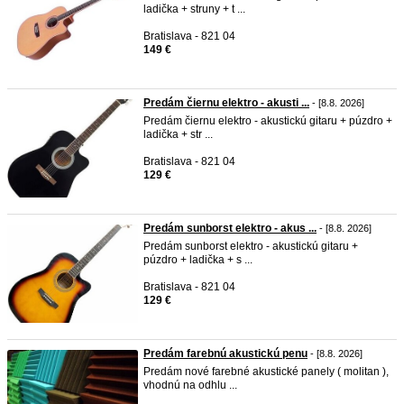
ladička + struny + t ...
Bratislava - 821 04
149 €
Predám čiernu elektro - akusti ...
- [8.8. 2026]
Predám čiernu elektro - akustickú gitaru + púzdro +
ladička + str ...
Bratislava - 821 04
129 €
Predám sunborst elektro - akus ...
- [8.8. 2026]
Predám sunborst elektro - akustickú gitaru +
púzdro + ladička + s ...
Bratislava - 821 04
129 €
Predám farebnú akustickú penu
- [8.8. 2026]
Predám nové farebné akustické panely ( molitan ),
vhodnú na odhlu ...