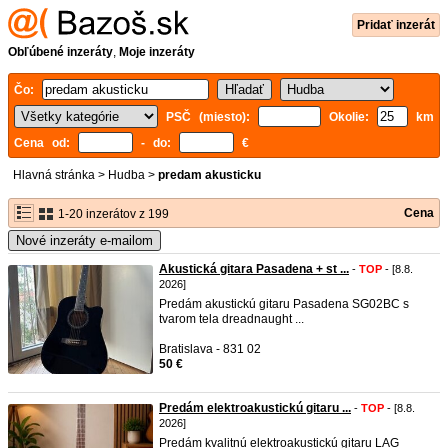
Pridať inzerát
Obľúbené inzeráty
,
Moje inzeráty
Čo:
PSČ (miesto):
Okolie:
km
Cena od:
- do:
€
Hlavná stránka
>
Hudba
>
predam akusticku
Cena
1-20 inzerátov z 199
Nové inzeráty e-mailom
Akustická gitara Pasadena + st ...
-
TOP
- [8.8.
2026]
Predám akustickú gitaru Pasadena SG02BC s
tvarom tela dreadnaught ...
Bratislava - 831 02
50 €
Predám elektroakustickú gitaru ...
-
TOP
- [8.8.
2026]
Predám kvalitnú elektroakustickú gitaru LAG