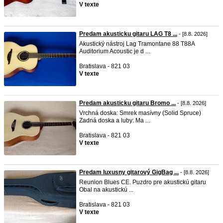
V texte
Predam akusticku gitaru LAG T8 ...
- [8.8. 2026]
Akustický nástroj Lag Tramontane 88 T88A
Auditorium Acoustic je d ...
Bratislava - 821 03
V texte
Predam akusticku gitaru Bromo ...
- [8.8. 2026]
Vrchná doska: Smrek masívny (Solid Spruce)
Zadná doska a luby: Ma ...
Bratislava - 821 03
V texte
Predam luxusny gitarový GigBag ...
- [8.8. 2026]
Reunion Blues CE. Puzdro pre akustickú gitaru
Obal na akustickú ...
Bratislava - 821 03
V texte