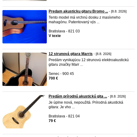
Predam akusticku gitaru Bromo ...
- [8.8. 2026]
Tento model má vrchnú dosku z masívneho
mahagónu. Patentovaný výs ...
Bratislava - 821 03
V texte
12 strunová gitara Marris
- [8.8. 2026]
Predám vynikajúcu 12 strunovú elektroakustickú
gitaru značky Marr ...
Senec - 900 45
700 €
Predám prírodnú akustickú gita ...
- [8.8. 2026]
Je úplne nová, nepoužitá. Prírodná akustická
gitara: Je vho ...
Bratislava - 821 04
79 €