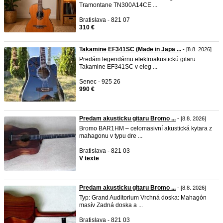
Tramontane TN300A14CE ...
Bratislava - 821 07
310 €
Takamine EF341SC (Made in Japa ...
- [8.8. 2026]
Predám legendárnu elektroakustickú gitaru
Takamine EF341SC v eleg ...
Senec - 925 26
990 €
Predam akusticku gitaru Bromo ...
- [8.8. 2026]
Bromo BAR1HM – celomasivní akustická kytara z
mahagonu v typu dre ...
Bratislava - 821 03
V texte
Predam akusticku gitaru Bromo ...
- [8.8. 2026]
Typ: Grand Auditorium Vrchná doska: Mahagón
masív Zadná doska a ...
Bratislava - 821 03