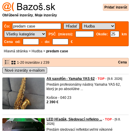
Pridať inzerát
Obľúbené inzeráty
,
Moje inzeráty
Čo:
PSČ (miesto):
Okolie:
km
Cena od:
- do:
€
Hlavná stránka
>
Hudba
>
predam case
Cena
1-20 inzerátov z 239
Nové inzeráty e-mailom
Alt saxofón - Yamaha YAS 62
-
TOP
- [9.8. 2026]
Predám profesionálny nástroj Yamaha YAS 62,
ktorý je po absolútne ...
Košice - 040 23
2 390 €
LED Hľadák, Sledovací reflekto ...
-
TOP
- [9.8.
2026]
Predám sledovací reflektor,veľmi výkonné