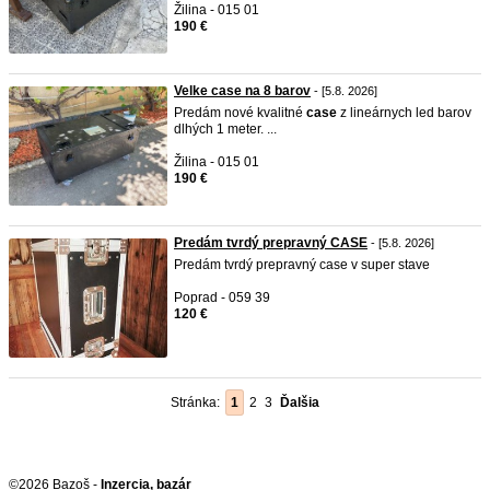
Žilina - 015 01
190 €
Velke case na 8 barov
- [5.8. 2026]
Predám nové kvalitné
case
z lineárnych led barov
dlhých 1 meter. ...
Žilina - 015 01
190 €
Predám tvrdý prepravný CASE
- [5.8. 2026]
Predám tvrdý prepravný case v super stave
Poprad - 059 39
120 €
Stránka:
1
2
3
Ďalšia
©2026 Bazoš -
Inzercia, bazár