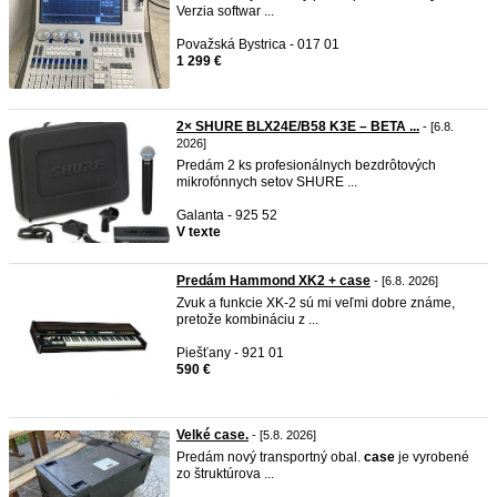
Verzia softwar ...
Považská Bystrica - 017 01
1 299 €
2× SHURE BLX24E/B58 K3E – BETA ...
- [6.8.
2026]
Predám 2 ks profesionálnych bezdrôtových
mikrofónnych setov SHURE ...
Galanta - 925 52
V texte
Predám Hammond XK2 + case
- [6.8. 2026]
Zvuk a funkcie XK-2 sú mi veľmi dobre známe,
pretože kombináciu z ...
Piešťany - 921 01
590 €
Velké case.
- [5.8. 2026]
Predám nový transportný obal.
case
je vyrobené
zo štruktúrova ...