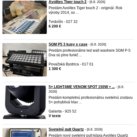
Avolites Tiger touch 2
- [6.8. 2026]
Predám Avolites Tiger touch 2 - originál. Rok
výroby 2014, so ...
Tvrdošín - 027 32
6 200 €
SGM P5 3 kusy s case
- [6.8. 2026]
Predám profesionálne led wall washere SGM P-5
Dva sú plne funkč ...
Považská Bystrica - 017 01
1 300 €
5× LIGHT4ME VENOM SPOT 150W + ...
- [6.8.
2026]
Predám kompletnú profesionálnu svetelnú zostavu
5× pohyblivá hlav ...
Galanta - 925 52
V texte
Svetelný pult Quartz
- [6.8. 2026]
Predám nový svetelný pult kópia Avolites Quartz