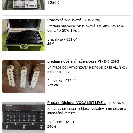
1 250 €
Pracovné bile svetlá
- [8.8. 2026]
Predám pracovné biele svetlá. 8x 50W 1ks za 40
eur a 4 x 20W 1 ks ...
Bratislava - 821 04
40 €
predám nové snímače z bass VI
- [8.8. 2026]
Snímače boli vymontované z novej bass VI,,,nikdy
nehrané,,,dovod ...
Prievidza - 972 44
V texte
Predam Digitech VOCALIST LIVE ...
- [7.8. 2026]
Spevový procesor, 5-hlasý, vokálny harmonizér a
intonačný korekto ...
Piešťany - 921 01
200 €