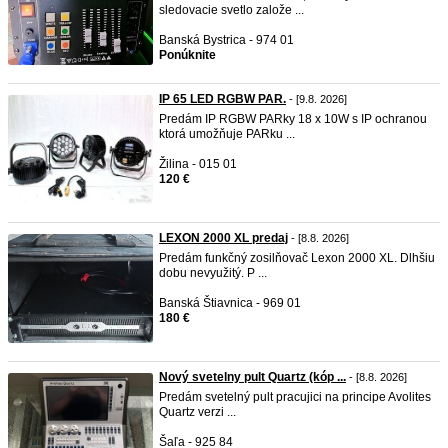
sledovacie svetlo založe ...
Banská Bystrica - 974 01
Ponúknite
IP 65 LED RGBW PAR.
- [9.8. 2026]
Predám IP RGBW PARky 18 x 10W s IP ochranou
ktorá umožňuje PARku ...
Žilina - 015 01
120 €
LEXON 2000 XL predaj
- [8.8. 2026]
Predám funkčný zosilňovač Lexon 2000 XL. Dlhšiu
dobu nevyužitý. P ...
Banská Štiavnica - 969 01
180 €
Nový svetelny pult Quartz (kóp ...
- [8.8. 2026]
Predám svetelný pult pracujici na principe Avolites
Quartz verzi ...
Šaľa - 925 84