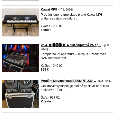
Kawai MP8
- [7.8. 2026]
Predám legendárne stage piano Kawai MP8
vrátane sustain pedálu a ...
Zvolen - 960 01
1 000 €
🚨 🔥 🔴 🆃🅾🅿 🔴 🔥 🚨Kompletná PA ap ...
- [7.8.
2026]
Kompletná PA aparatúra – mixpult + zosilňovač +
DAN Acoustic repr ...
Košice - 040 01
999 €
Predám Moving head BEAM 7R 230 ...
- [6.8. 2026]
Cez dotykový displej je možné nastaviť napríklad
niektorý z 10 pr ...
Šaľa - 927 01
V texte